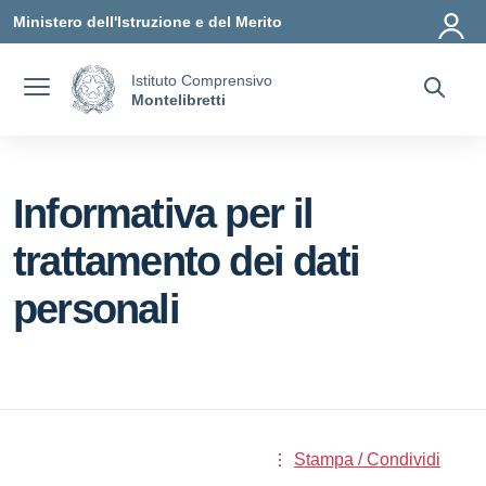
Vai ai contenuti
Vai al menu di navigazione
Vai al footer
Ministero dell'Istruzione e del Merito
Istituto Comprensivo
Montelibretti
Informativa per il
trattamento dei dati
personali
Stampa / Condividi