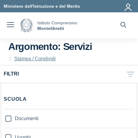
Vai ai contenuti
Vai al menu di navigazione
Vai al footer
Ministero dell'Istruzione e del Merito
Istituto Comprensivo
Montelibretti
Argomento: Servizi
Stampa / Condividi
FILTRI
SCUOLA
Documenti
I luoghi