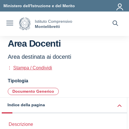
Vai ai contenuti
Vai al menu di navigazione
Vai al footer
Ministero dell'Istruzione e del Merito
Istituto Comprensivo
Montelibretti
Area Docenti
Area destinata ai docenti
Stampa / Condividi
Tipologia
Documento Generico
Indice della pagina
Descrizione