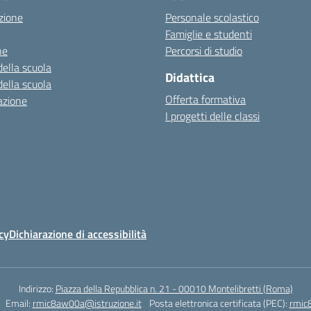
zione
Personale scolastico
Famiglie e studenti
ne
Percorsi di studio
della scuola
Didattica
della scuola
Offerta formativa
azione
I progetti delle classi
cy
Dichiarazione di accessibilità
Indirizzo:
Piazza della Repubblica n. 21 - 00010 Montelibretti (Roma)
Email:
rmic8aw00a@istruzione.it
Posta elettronica certificata (PEC):
rmic