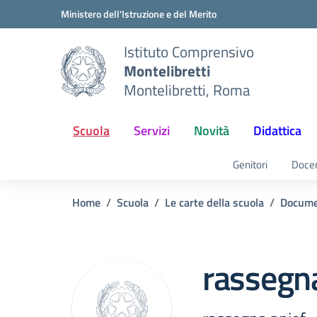
Vai ai contenuti
Vai al menu di navigazione
Vai al footer
Ministero dell'Istruzione e del Merito
Istituto Comprensivo
Montelibretti
Montelibretti, Roma
Scuola
Servizi
Novità
Didattica
Genitori
Docen
Home
Scuola
Le carte della scuola
Docume
rassegna