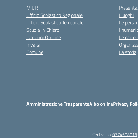
MIUR
Presenta
Ufficio Scolastico Regionale
I luoghi
Ufficio Scolastico Territoriale
Le perso
Scuola in Chiaro
I numeri 
Iscrizioni On Line
Le carte 
Invalsi
Organizz
Comune
La storia
Amministrazione Trasparente
Albo online
Privacy Poli
Centralino:
0774608018