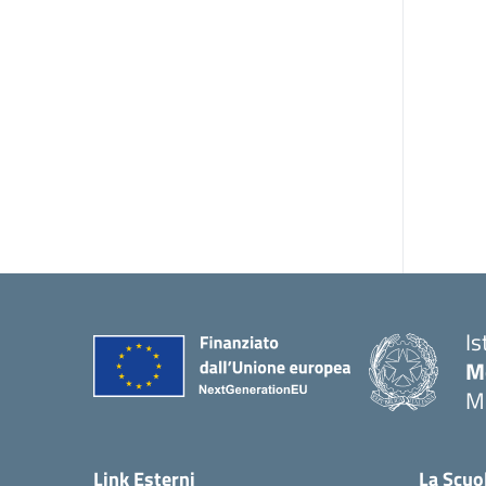
Is
M
M
Link Esterni
La Scuo