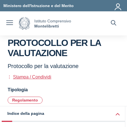
Vai ai contenuti
Vai al menu di navigazione
Vai al footer
Ministero dell'Istruzione e del Merito
Istituto Comprensivo
Montelibretti
PROTOCOLLO PER LA
VALUTAZIONE
Protocollo per la valutazione
Stampa / Condividi
Tipologia
Regolamento
Indice della pagina