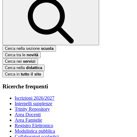
Cerca nella sezione
scuola
Cerca tra le
novità
Cerca nei
servizi
Cerca nella
didattica
Cerca in
tutto il sito
Ricerche frequenti
Iscrizioni 2026/2027
Interpelli supplenze
Trinity Repository
Area Docenti
Area Famiglie
Registro Elettronico
Modulistica pubblica
Collaboratori scolastici