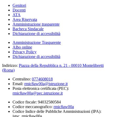
Genitori
Docenti
ATA
Area Riservata
Amministrazione trasparente
Bacheca Sindacale
Dichiarazione di accessibilità
Amministrazione Trasparente
Albo online
Privacy Policy
Dichiarazione di accessibilità
Indirizzo:
Piazza della Repubblica n. 21 - 00010 Montelibretti
(Roma)
Centralino:
0774608018
Email:
rmic8aw00a@istruzione.it
Posta elettronica certificata (PEC):
rmic8aw00a@pec.istruzione.it
Codice fiscale: 94032580584
Codice meccanografico:
rmic8aw00a
Codice Indice delle Pubbliche Amministrazioni (IPA):
istsc_rmic8aw00a