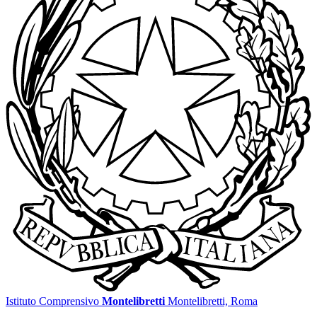
Istituto Comprensivo
Montelibretti
Montelibretti, Roma