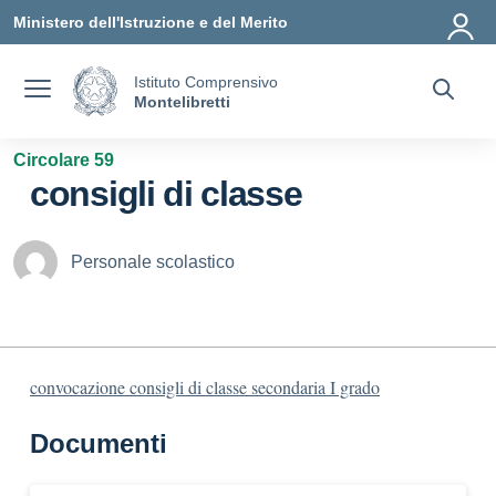
Vai ai contenuti
Vai al menu di navigazione
Vai al footer
Ministero dell'Istruzione e del Merito
Istituto Comprensivo
Montelibretti
Circolare 59
consigli di classe
Personale scolastico
convocazione consigli di classe secondaria I grado
Documenti