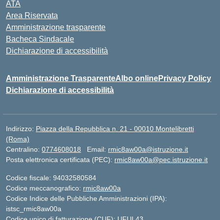
ATA
Area Riservata
Amministrazione trasparente
Bacheca Sindacale
Dichiarazione di accessibilità
Amministrazione Trasparente
Albo online
Privacy Policy
Dichiarazione di accessibilità
Indirizzo:
Piazza della Repubblica n. 21 - 00010 Montelibretti
(Roma)
Centralino:
0774608018
Email:
rmic8aw00a@istruzione.it
Posta elettronica certificata (PEC):
rmic8aw00a@pec.istruzione.it
Codice fiscale: 94032580584
Codice meccanografico:
rmic8aw00a
Codice Indice delle Pubbliche Amministrazioni (IPA):
istsc_rmic8aw00a
Codice unico di fatturazione (CUF): UFUL43