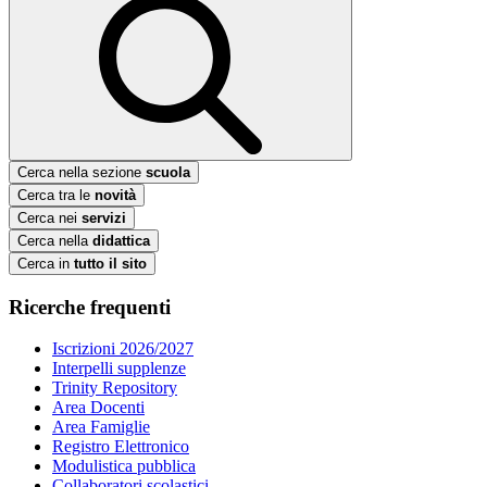
Cerca nella sezione
scuola
Cerca tra le
novità
Cerca nei
servizi
Cerca nella
didattica
Cerca in
tutto il sito
Ricerche frequenti
Iscrizioni 2026/2027
Interpelli supplenze
Trinity Repository
Area Docenti
Area Famiglie
Registro Elettronico
Modulistica pubblica
Collaboratori scolastici