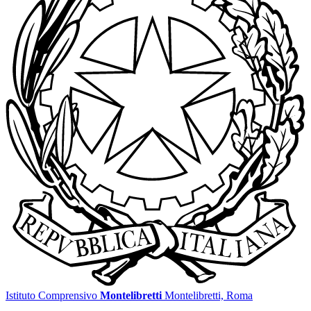
Istituto Comprensivo
Montelibretti
Montelibretti, Roma