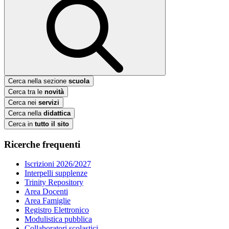
Cerca nella sezione
scuola
Cerca tra le
novità
Cerca nei
servizi
Cerca nella
didattica
Cerca in
tutto il sito
Ricerche frequenti
Iscrizioni 2026/2027
Interpelli supplenze
Trinity Repository
Area Docenti
Area Famiglie
Registro Elettronico
Modulistica pubblica
Collaboratori scolastici