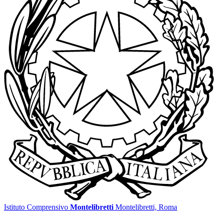
Istituto Comprensivo
Montelibretti
Montelibretti, Roma