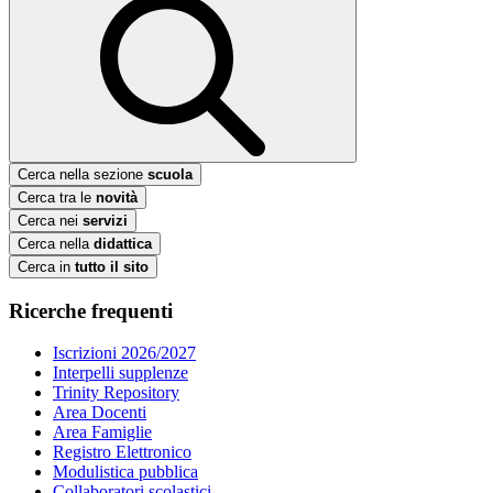
Cerca nella sezione
scuola
Cerca tra le
novità
Cerca nei
servizi
Cerca nella
didattica
Cerca in
tutto il sito
Ricerche frequenti
Iscrizioni 2026/2027
Interpelli supplenze
Trinity Repository
Area Docenti
Area Famiglie
Registro Elettronico
Modulistica pubblica
Collaboratori scolastici