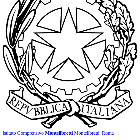
Istituto Comprensivo
Montelibretti
Montelibretti, Roma