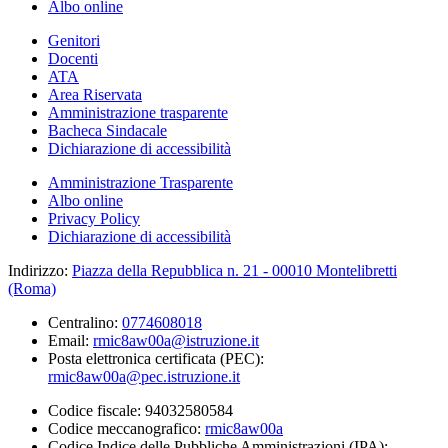
Albo online
Genitori
Docenti
ATA
Area Riservata
Amministrazione trasparente
Bacheca Sindacale
Dichiarazione di accessibilità
Amministrazione Trasparente
Albo online
Privacy Policy
Dichiarazione di accessibilità
Indirizzo:
Piazza della Repubblica n. 21 - 00010 Montelibretti
(Roma)
Centralino:
0774608018
Email:
rmic8aw00a@istruzione.it
Posta elettronica certificata (PEC):
rmic8aw00a@pec.istruzione.it
Codice fiscale: 94032580584
Codice meccanografico:
rmic8aw00a
Codice Indice delle Pubbliche Amministrazioni (IPA):