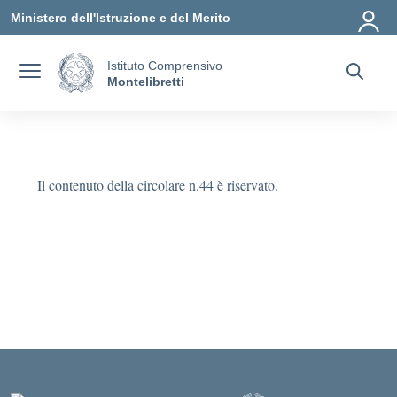
Vai ai contenuti
Vai al menu di navigazione
Vai al footer
Ministero dell'Istruzione e del Merito
Istituto Comprensivo
Montelibretti
Il contenuto della circolare n.44 è riservato.