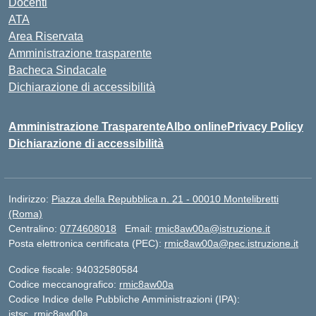
Docenti
ATA
Area Riservata
Amministrazione trasparente
Bacheca Sindacale
Dichiarazione di accessibilità
Amministrazione Trasparente
Albo online
Privacy Policy
Dichiarazione di accessibilità
Indirizzo:
Piazza della Repubblica n. 21 - 00010 Montelibretti
(Roma)
Centralino:
0774608018
Email:
rmic8aw00a@istruzione.it
Posta elettronica certificata (PEC):
rmic8aw00a@pec.istruzione.it
Codice fiscale: 94032580584
Codice meccanografico:
rmic8aw00a
Codice Indice delle Pubbliche Amministrazioni (IPA):
istsc_rmic8aw00a