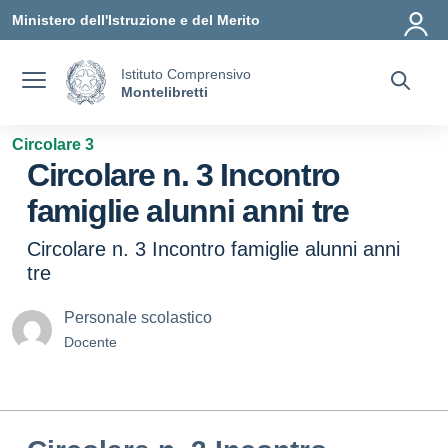
Vai ai contenuti
Vai al menu di navigazione
Vai al footer
Ministero dell'Istruzione e del Merito
Istituto Comprensivo
Montelibretti
Circolare 3
Circolare n. 3 Incontro
famiglie alunni anni tre
Circolare n. 3 Incontro famiglie alunni anni
tre
Personale scolastico
Docente