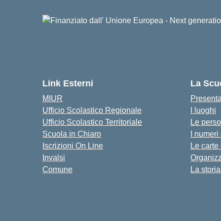
Link Esterni
La Scu
MIUR
Present
Ufficio Scolastico Regionale
I luoghi
Ufficio Scolastico Territoriale
Le pers
Scuola in Chiaro
I numeri
Iscrizioni On Line
Le carte
Invalsi
Organiz
Comune
La storia