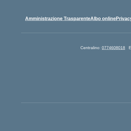
Amministrazione Trasparente
Albo online
Privac
Centralino:
0774608018
E