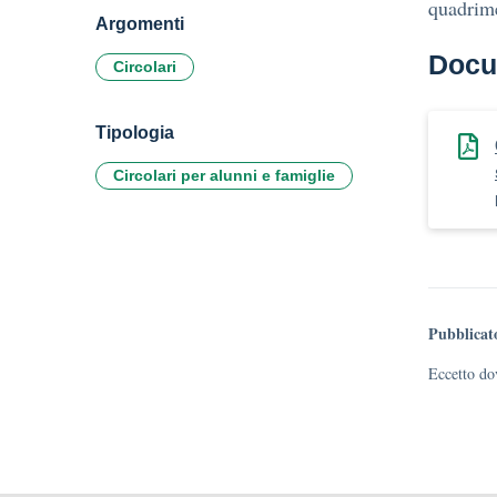
quadrim
Argomenti
Docu
Circolari
Tipologia
Circolari per alunni e famiglie
Pubblicat
Eccetto dov