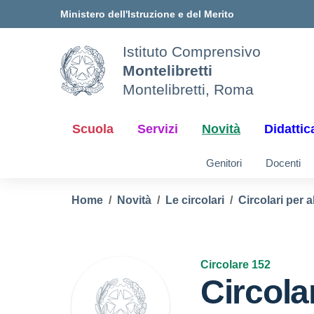
Vai ai contenuti
Vai al menu di navigazione
Vai al footer
Ministero dell'Istruzione e del Merito
Istituto Comprensivo
Montelibretti
Montelibretti, Roma
Scuola
Servizi
Novità
Didattic
Genitori
Docenti
Home
Novità
Le circolari
Circolari per a
Circolare 152
Circola