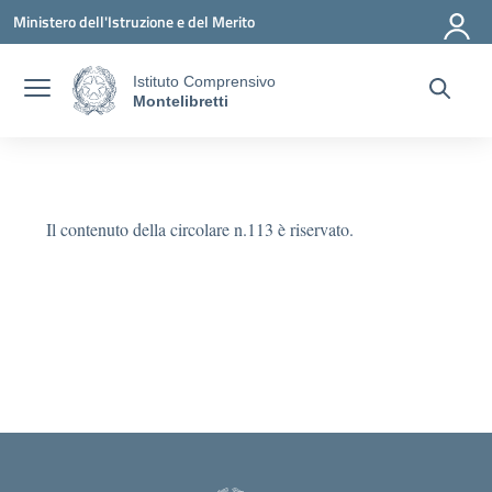
Vai ai contenuti
Vai al menu di navigazione
Vai al footer
Ministero dell'Istruzione e del Merito
Istituto Comprensivo
Montelibretti
Il contenuto della circolare n.113 è riservato.