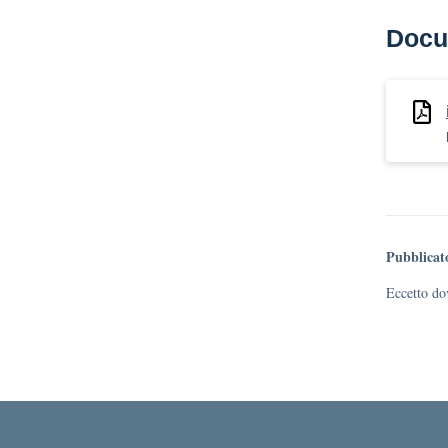
Docu
Pubblicat
Eccetto dov