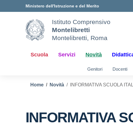
Vai ai contenuti
Vai al menu di navigazione
Vai al footer
Ministero dell'Istruzione e del Merito
Istituto Comprensivo
Montelibretti
Montelibretti, Roma
Scuola
Servizi
Novità
Didattic
Genitori
Docenti
Home
Novità
INFORMATIVA SCUOLA ITA
INFORMATIVA S