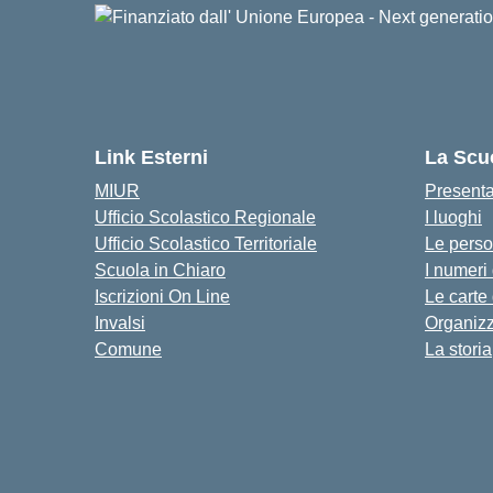
Link Esterni
La Scu
MIUR
Present
Ufficio Scolastico Regionale
I luoghi
Ufficio Scolastico Territoriale
Le pers
Scuola in Chiaro
I numeri
Iscrizioni On Line
Le carte
Invalsi
Organiz
Comune
La storia