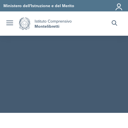
Vai ai contenuti
Vai al menu di navigazione
Vai al footer
Ministero dell'Istruzione e del Merito
Istituto Comprensivo
Montelibretti