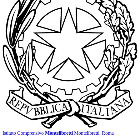
Istituto Comprensivo
Montelibretti
Montelibretti, Roma