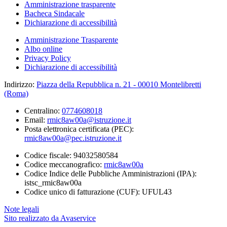
Amministrazione trasparente
Bacheca Sindacale
Dichiarazione di accessibilità
Amministrazione Trasparente
Albo online
Privacy Policy
Dichiarazione di accessibilità
Indirizzo:
Piazza della Repubblica n. 21 - 00010 Montelibretti
(Roma)
Centralino:
0774608018
Email:
rmic8aw00a@istruzione.it
Posta elettronica certificata (PEC):
rmic8aw00a@pec.istruzione.it
Codice fiscale: 94032580584
Codice meccanografico:
rmic8aw00a
Codice Indice delle Pubbliche Amministrazioni (IPA):
istsc_rmic8aw00a
Codice unico di fatturazione (CUF): UFUL43
Note legali
Sito realizzato da Avaservice