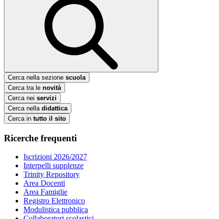
Cerca nella sezione
scuola
Cerca tra le
novità
Cerca nei
servizi
Cerca nella
didattica
Cerca in
tutto il sito
Ricerche frequenti
Iscrizioni 2026/2027
Interpelli supplenze
Trinity Repository
Area Docenti
Area Famiglie
Registro Elettronico
Modulistica pubblica
Collaboratori scolastici