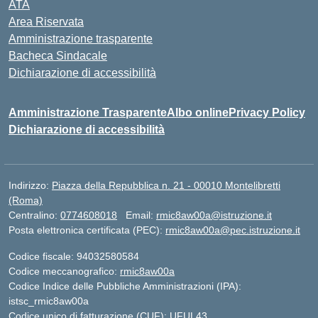
ATA
Area Riservata
Amministrazione trasparente
Bacheca Sindacale
Dichiarazione di accessibilità
Amministrazione Trasparente
Albo online
Privacy Policy
Dichiarazione di accessibilità
Indirizzo:
Piazza della Repubblica n. 21 - 00010 Montelibretti
(Roma)
Centralino:
0774608018
Email:
rmic8aw00a@istruzione.it
Posta elettronica certificata (PEC):
rmic8aw00a@pec.istruzione.it
Codice fiscale: 94032580584
Codice meccanografico:
rmic8aw00a
Codice Indice delle Pubbliche Amministrazioni (IPA):
istsc_rmic8aw00a
Codice unico di fatturazione (CUF): UFUL43