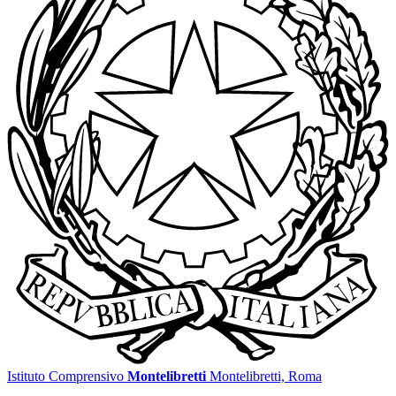
Istituto Comprensivo
Montelibretti
Montelibretti, Roma