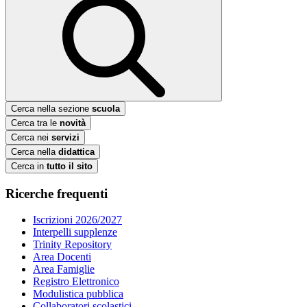
Cerca nella sezione
scuola
Cerca tra le
novità
Cerca nei
servizi
Cerca nella
didattica
Cerca in
tutto il sito
Ricerche frequenti
Iscrizioni 2026/2027
Interpelli supplenze
Trinity Repository
Area Docenti
Area Famiglie
Registro Elettronico
Modulistica pubblica
Collaboratori scolastici